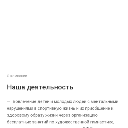
Общее развитие
Направ
Наши тренировки
Вакантны
О компании
Наша деятельность
Вовлечение детей и молодых людей с ментальными
нарушениями в спортивную жизнь и их приобщение к
здоровому образу жизни через организацию
бесплатных занятий по художественной гимнастике,