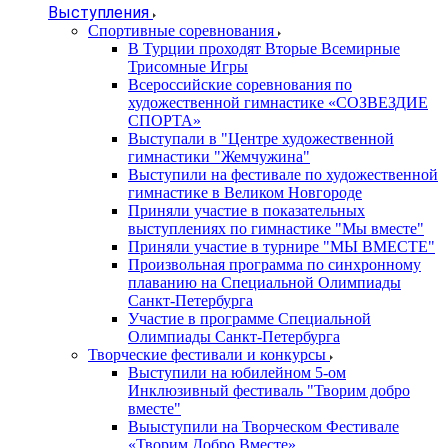
Выступления
Спортивные соревнования
В Турции проходят Вторые Всемирные
Трисомные Игры
Всероссийские соревнования по
художественной гимнастике «СОЗВЕЗДИЕ
СПОРТА»
Выступали в "Центре художественной
гимнастики "Жемчужина"
Выступили на фестивале по художественной
гимнастике в Великом Новгороде
Приняли участие в показательных
выступлениях по гимнастике "Мы вместе"
Приняли участие в турнире "МЫ ВМЕСТЕ"
Произвольная программа по синхронному
плаванию на Специальной Олимпиады
Санкт-Петербурга
Участие в программе Специальной
Олимпиады Санкт-Петербурга
Творческие фестивали и конкурсы
Выступили на юбилейном 5-ом
Инклюзивный фестиваль "Творим добро
вместе"
Выыступили на Творческом Фестивале
«Творим Добро Вместе»