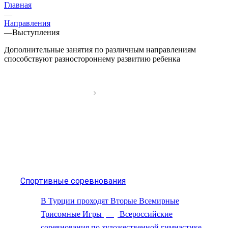
Главная
—
Направления
—
Выступления
Дополнительные занятия по различным направлениям
способствуют разностороннему развитию ребенка
Спортивные соревнования
В Турции проходят Вторые Всемирные
Трисомные Игры
—
Всероссийские
соревнования по художественной гимнастике