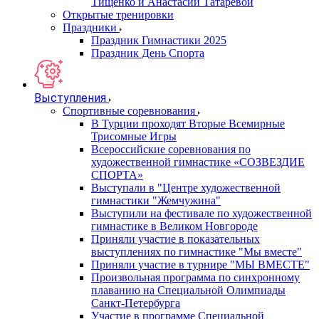
Тищенко и Анастасии Татаревой
Открытые тренировки
Праздники
Праздник Гимнастики 2025
Праздник День Спорта
Выступления
Спортивные соревнования
В Турции проходят Вторые Всемирные
Трисомные Игры
Всероссийские соревнования по
художественной гимнастике «СОЗВЕЗДИЕ
СПОРТА»
Выступали в "Центре художественной
гимнастики "Жемчужина"
Выступили на фестивале по художественной
гимнастике в Великом Новгороде
Приняли участие в показательных
выступлениях по гимнастике "Мы вместе"
Приняли участие в турнире "МЫ ВМЕСТЕ"
Произвольная программа по синхронному
плаванию на Специальной Олимпиады
Санкт-Петербурга
Участие в программе Специальной