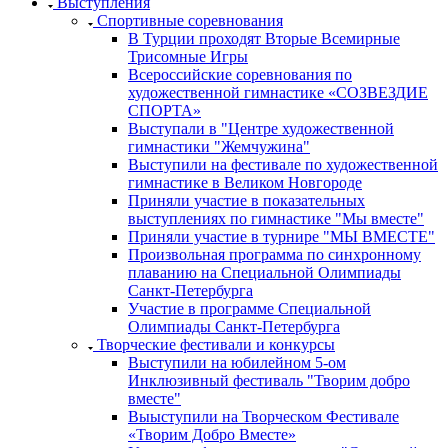
Выступления
Спортивные соревнования
В Турции проходят Вторые Всемирные
Трисомные Игры
Всероссийские соревнования по
художественной гимнастике «СОЗВЕЗДИЕ
СПОРТА»
Выступали в "Центре художественной
гимнастики "Жемчужина"
Выступили на фестивале по художественной
гимнастике в Великом Новгороде
Приняли участие в показательных
выступлениях по гимнастике "Мы вместе"
Приняли участие в турнире "МЫ ВМЕСТЕ"
Произвольная программа по синхронному
плаванию на Специальной Олимпиады
Санкт-Петербурга
Участие в программе Специальной
Олимпиады Санкт-Петербурга
Творческие фестивали и конкурсы
Выступили на юбилейном 5-ом
Инклюзивный фестиваль "Творим добро
вместе"
Выыступили на Творческом Фестивале
«Творим Добро Вместе»