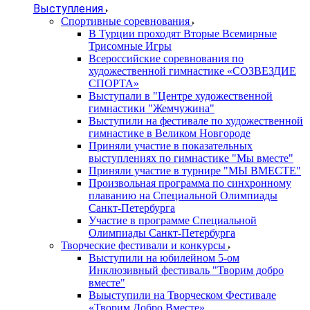
Выступления
Спортивные соревнования
В Турции проходят Вторые Всемирные
Трисомные Игры
Всероссийские соревнования по
художественной гимнастике «СОЗВЕЗДИЕ
СПОРТА»
Выступали в "Центре художественной
гимнастики "Жемчужина"
Выступили на фестивале по художественной
гимнастике в Великом Новгороде
Приняли участие в показательных
выступлениях по гимнастике "Мы вместе"
Приняли участие в турнире "МЫ ВМЕСТЕ"
Произвольная программа по синхронному
плаванию на Специальной Олимпиады
Санкт-Петербурга
Участие в программе Специальной
Олимпиады Санкт-Петербурга
Творческие фестивали и конкурсы
Выступили на юбилейном 5-ом
Инклюзивный фестиваль "Творим добро
вместе"
Выыступили на Творческом Фестивале
«Творим Добро Вместе»