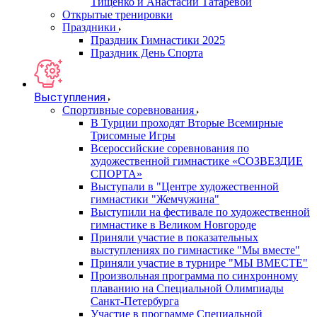
Тищенко и Анастасии Татаревой
Открытые тренировки
Праздники
Праздник Гимнастики 2025
Праздник День Спорта
Выступления
Спортивные соревнования
В Турции проходят Вторые Всемирные
Трисомные Игры
Всероссийские соревнования по
художественной гимнастике «СОЗВЕЗДИЕ
СПОРТА»
Выступали в "Центре художественной
гимнастики "Жемчужина"
Выступили на фестивале по художественной
гимнастике в Великом Новгороде
Приняли участие в показательных
выступлениях по гимнастике "Мы вместе"
Приняли участие в турнире "МЫ ВМЕСТЕ"
Произвольная программа по синхронному
плаванию на Специальной Олимпиады
Санкт-Петербурга
Участие в программе Специальной